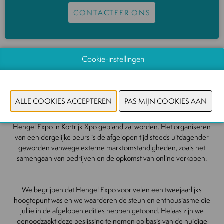
CONTACTEER ONS
Cookie-instellingen
Beste hengelsportliefhebbers,
Met spijt delen we mee dat er voorlopig geen volgende editie van
Hengel Expo in Kortrijk Xpo gepland zal worden. Het organiseren
van een dergelijke beurs is de afgelopen tijd steeds uitdagender
geworden vanwege externe marktomstandigheden, zoals het
samengaan van bedrijven en de opkomst van online verkopen.
We begrijpen dat Hengel Expo voor velen een tweejaarlijks
hoogtepunt was en we waarderen de steun en enthousiasme die
jullie in de afgelopen
edities hebben getoond. Helaas zijn we
genoodzaakt deze beslissing te nemen op basis van de huidige